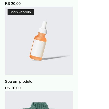
Preço
R$ 20,00
Mais vendido
Sou um produto
Preço
R$ 10,00